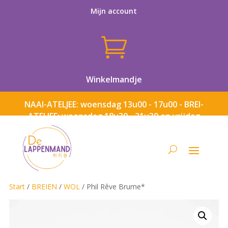
Mijn account

Winkelmandje
NAAI-ATELJEE: woensdag 13u00 - 17u00 - BREI-
ATELJEE: woensdag 18u30 - 21u30 en vrijdag
13u00 - 17u00
Start
/
BREIEN
/
WOL
/ Phil Rêve Brume*