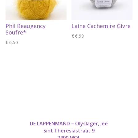
Phil Beaugency
Laine Cachemire Givre
Soufre*
€
6,99
€
6,50
DE LAPPENMAND – Olyslager, Jee
Sint Theresiastraat 9
2400 MOL