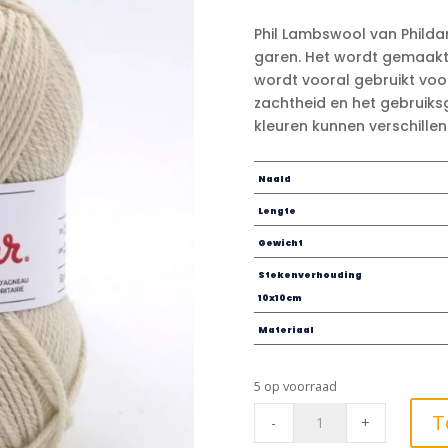
Phil Lambswool van Philda
garen. Het wordt gemaakt
wordt vooral gebruikt voo
zachtheid en het gebruik
kleuren kunnen verschillen
Naald
Lengte
Gewicht
Stekenverhouding
10x10cm
Materiaal
5 op voorraad
Phil
T
-
+
Lambswool