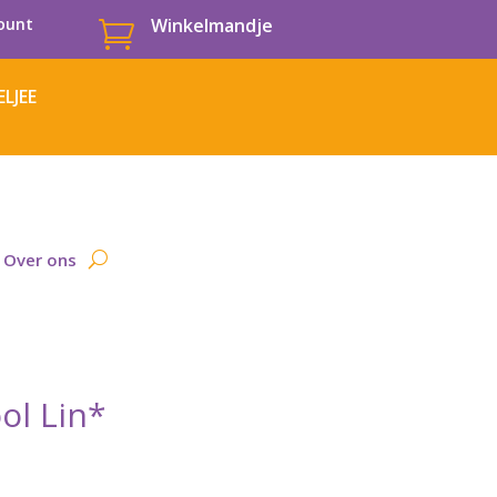
ount
Winkelmandje

LJEE
Over ons
ol Lin*