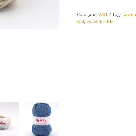
Lin*
quantity
Categorie:
WOL
Tags:
breien
wol
,
wolwinkel Mol