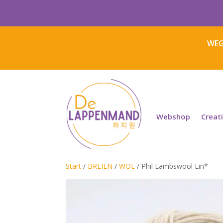
WEG
Webshop
Creat
Start
/
BREIEN
/
WOL
/ Phil Lambswool Lin*