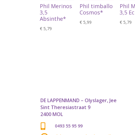
Phil Merinos
Phil timballo
Phil 
3,5
Cosmos*
3,5 E
Absinthe*
€
5,99
€
5,79
€
5,79
DE LAPPENMAND – Olyslager, Jee
Sint Theresiastraat 9
2400 MOL

0493 55 95 99