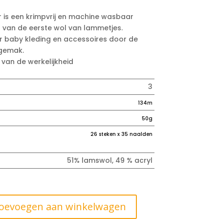
r is een krimpvrij en machine wasbaar
 van de eerste wol van lammetjes.
r baby kleding en accessoires door de
sgemak.
 van de werkelijkheid
3
134m
50g
26 steken x 35 naalden
51% lamswol, 49 % acryl
oevoegen aan winkelwagen