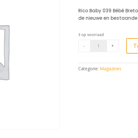
Rico Baby 039 Bébé Breto
de nieuwe en bestaande 
3 op voorraad
Rico
T
-
+
baby
039
quantity
Categorie:
Magazines