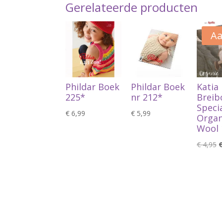
Gerelateerde producten
Aa
Phildar Boek
Phildar Boek
Katia
225*
nr 212*
Breib
Speci
€
6,99
€
5,99
Organ
Wool 
O
€
4,95
p
w
€