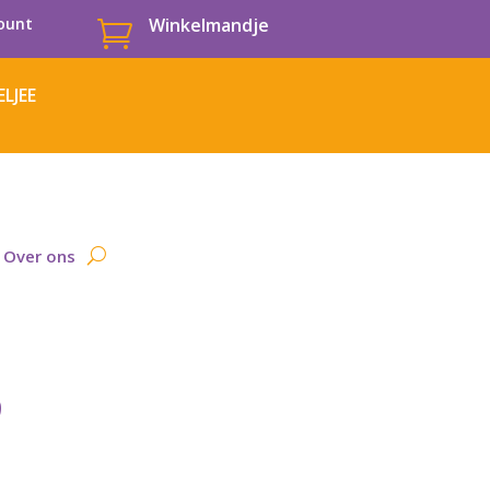
ount
Winkelmandje

LJEE
Over ons
9