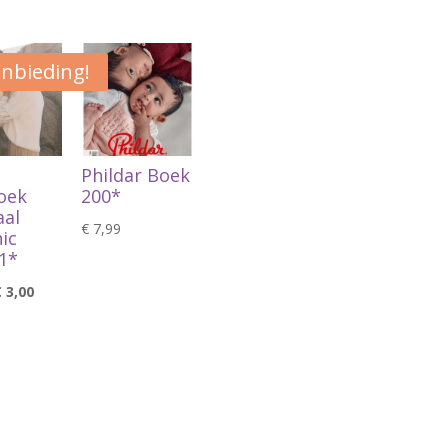
nbieding!
Phildar Boek
oek
200*
aal
€
7,99
ic
1*
orspronkelijke
Huidige
€
3,00
rijs
prijs
as:
is:
 4,95.
€ 3,00.