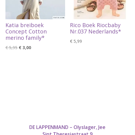
Katia breiboek
Rico Boek Riocbaby
Concept Cotton
Nr.037 Nederlands*
merino family*
€
5,99
Oorspronkelijke
Huidige
€
5,95
€
3,00
prijs
prijs
was:
is:
€ 5,95.
€ 3,00.
DE LAPPENMAND – Olyslager, Jee
Sint Theresiastraat 9