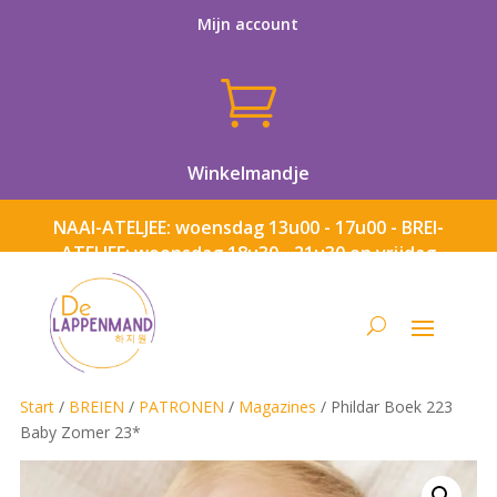
Mijn account

Winkelmandje
NAAI-ATELJEE: woensdag 13u00 - 17u00 - BREI-
ATELJEE: woensdag 18u30 - 21u30 en vrijdag
13u00 - 17u00
Start
/
BREIEN
/
PATRONEN
/
Magazines
/ Phildar Boek 223
Baby Zomer 23*