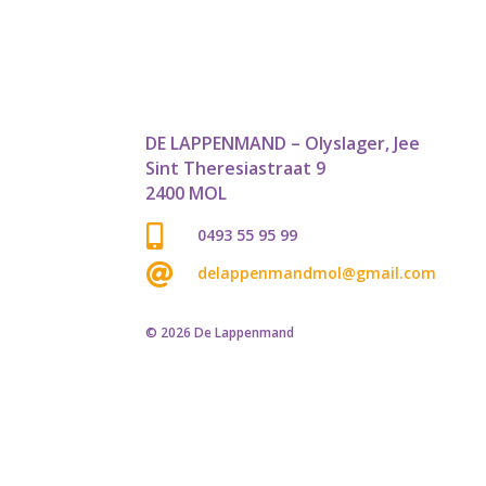
DE LAPPENMAND – Olyslager, Jee
Sint Theresiastraat 9
2400 MOL

0493 55 95 99

delappenmandmol@gmail.com
© 2026 De Lappenmand