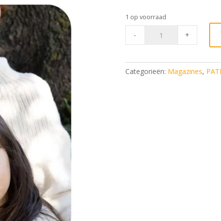
prijs
prij
was:
is:
1 op voorraad
€ 3,95.
€ 3
Katia
-
+
breiboek
arles
merino*
Categorieën:
Magazines
,
PAT
quantity