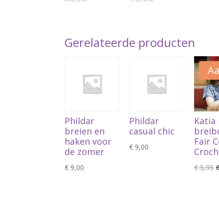
Gerelateerde producten
Aa
Phildar
Phildar
Katia
breien en
casual chic
breib
haken voor
Fair 
€
9,00
de zomer
Croch
O
€
9,00
€
5,95
p
w
€