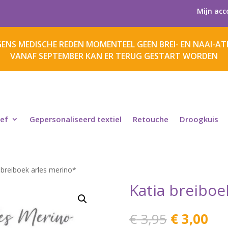
Mijn acc
ENS MEDISCHE REDEN MOMENTEEL GEEN BREI- EN NAAI-ATE
VANAF SEPTEMBER KAN ER TERUG GESTART WORDEN
ief
Gepersonaliseerd textiel
Retouche
Droogkuis
 breiboek arles merino*
Katia breiboe
Oorspronk
Hui
€
3,95
€
3,00