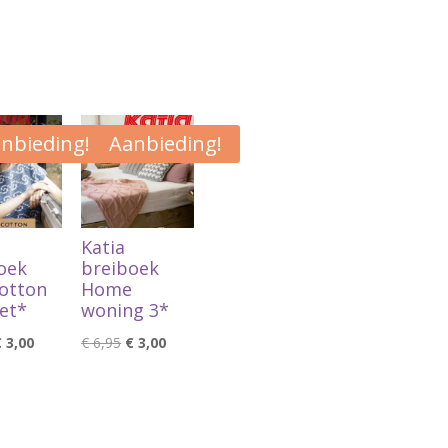
nbieding!
Aanbieding!
Katia
oek
breiboek
Cotton
Home
et*
woning 3*
orspronkelijke
Huidige
Oorspronkelijke
Huidige
€
3,00
€
6,95
€
3,00
rijs
prijs
prijs
prijs
as:
is:
was:
is:
 5,95.
€ 3,00.
€ 6,95.
€ 3,00.