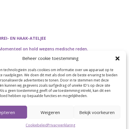
BREI- EN HAAK-ATELJEE
Momenteel on hold wegens medische reden.
Heropstart september.
Beheer cookie toestemming
en technologieën zoals cookies om informatie over uw apparaat op te
 te raadplegen. We doen dit met als doel om de beste ervaring te bieden
sonaliseerde advertenties te tonen. Door in te stemmen met deze
Webdesign by
Connection Communication
ën kunnen wij gegevens zoals surfgedrag of unieke ID's op deze site
Als u geen toestemming geeft of uw toestemming intrekt, kan dit een
vloed hebben op bepaalde functies en mogelijkheden.
epteren
Weigeren
Bekijk voorkeuren
Cookiebeleid
Privacyverklaring