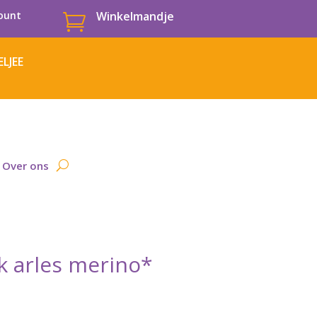
ount
Winkelmandje

LJEE
Over ons
k arles merino*
elijke
dige