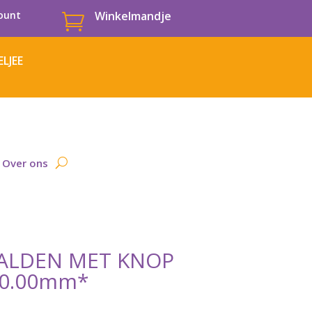
ount
Winkelmandje

LJEE
Over ons
AALDEN MET KNOP
10.00mm*