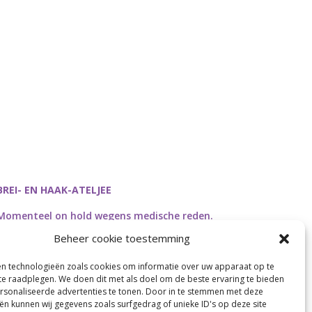
BREI- EN HAAK-ATELJEE
Momenteel on hold wegens medische reden.
Heropstart september.
Beheer cookie toestemming
en technologieën zoals cookies om informatie over uw apparaat op te
 te raadplegen. We doen dit met als doel om de beste ervaring te bieden
sonaliseerde advertenties te tonen. Door in te stemmen met deze
Webdesign by
Connection Communication
ën kunnen wij gegevens zoals surfgedrag of unieke ID's op deze site