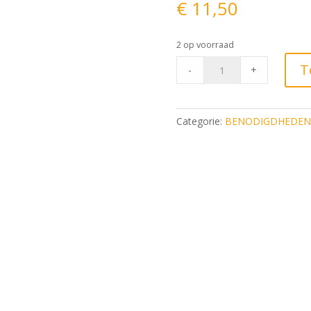
€
11,50
2 op voorraad
Prym
T
-
+
BREINAALDEN
MET
KNOP
Categorie:
BENODIGDHEDEN
ERGO
40cm
10.00mm*
quantity