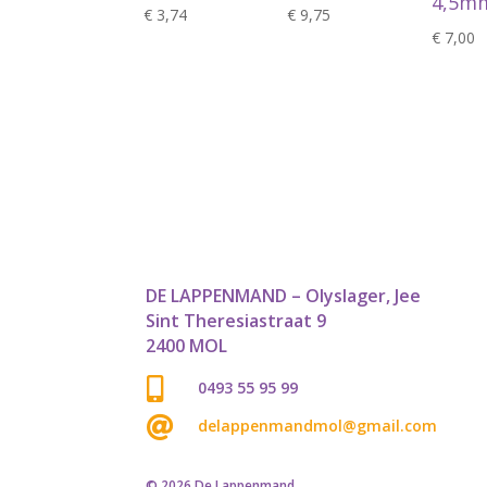
4,5m
€
3,74
€
9,75
€
7,00
DE LAPPENMAND – Olyslager, Jee
Sint Theresiastraat 9
2400 MOL

0493 55 95 99

delappenmandmol@gmail.com
© 2026 De Lappenmand