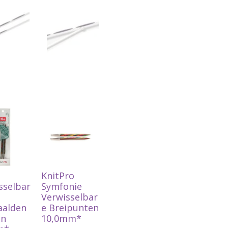
KnitPro
sselbar
Symfonie
Verwisselbar
aalden
e Breipunten
en
10,0mm*