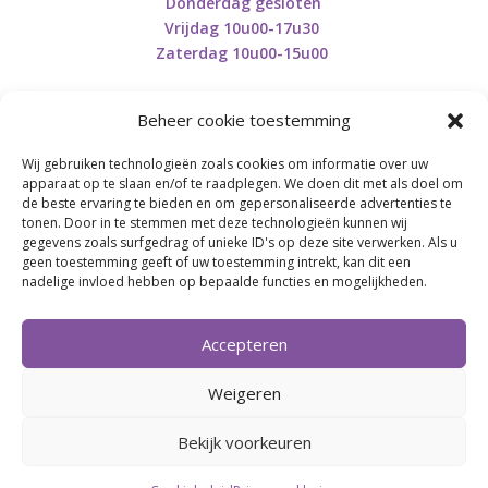
Donderdag gesloten
Vrijdag 10u00-17u30
Zaterdag 10u00-15u00
Beheer cookie toestemming
Wij gebruiken technologieën zoals cookies om informatie over uw
Retourneren en herroepen
apparaat op te slaan en/of te raadplegen. We doen dit met als doel om
de beste ervaring te bieden en om gepersonaliseerde advertenties te
tonen. Door in te stemmen met deze technologieën kunnen wij
gegevens zoals surfgedrag of unieke ID's op deze site verwerken. Als u
BE0746.853.082
geen toestemming geeft of uw toestemming intrekt, kan dit een
nadelige invloed hebben op bepaalde functies en mogelijkheden.
BREI- EN HAAK-ATELJEE
Accepteren
Momenteel on hold wegens medische reden.
Heropstart september.
Weigeren
Bekijk voorkeuren
Webdesign by
Connection Communication