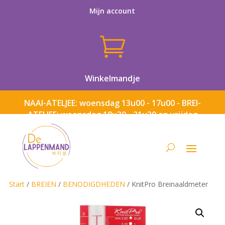
Mijn account

Winkelmandje
NAAI-ATELJEE: woensdag 13u00 - 17u00 - BREI-
ATELJEE: woensdag 18u30 - 21u30 en vrijdag
13u00 - 17u00
Start
/
BREIEN
/
BENODIGDHEDEN
/ KnitPro Breinaaldmeter