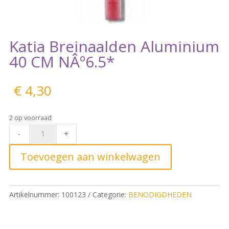
Katia Breinaalden Aluminium
40 CM NÂº6.5*
€
4,30
2 op voorraad
Katia
-
+
Breinaalden
Aluminium
Toevoegen aan winkelwagen
40
CM
NÂº6.5*
Artikelnummer:
100123
Categorie:
BENODIGDHEDEN
quantity