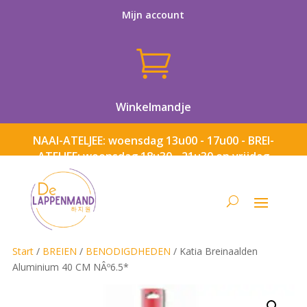
Mijn account

Winkelmandje
NAAI-ATELJEE: woensdag 13u00 - 17u00 - BREI-
ATELJEE: woensdag 18u30 - 21u30 en vrijdag
13u00 - 17u00
Start
/
BREIEN
/
BENODIGDHEDEN
/ Katia Breinaalden
Aluminium 40 CM NÂº6.5*