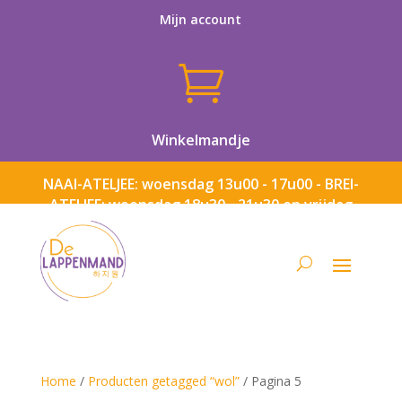
Mijn account

Winkelmandje
NAAI-ATELJEE: woensdag 13u00 - 17u00 - BREI-
ATELJEE: woensdag 18u30 - 21u30 en vrijdag
13u00 - 17u00
Home
/
Producten getagged “wol”
/ Pagina 5