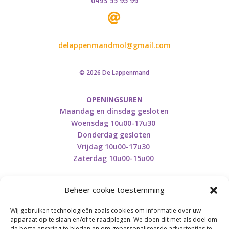
0493 55 95 99

delappenmandmol@gmail.com
© 2026 De Lappenmand
OPENINGSUREN
Maandag en dinsdag gesloten
Woensdag 10u00-17u30
Donderdag gesloten
Vrijdag 10u00-17u30
Zaterdag 10u00-15u00
Beheer cookie toestemming
Wij gebruiken technologieën zoals cookies om informatie over uw
apparaat op te slaan en/of te raadplegen. We doen dit met als doel om
Retourneren en herroepen
de beste ervaring te bieden en om gepersonaliseerde advertenties te