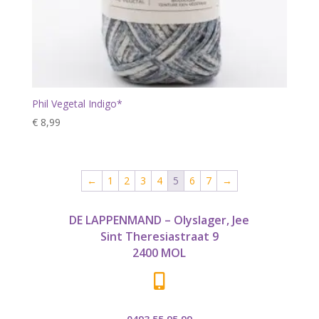
Phil Vegetal Indigo*
€
8,99
←
1
2
3
4
5
6
7
→
DE LAPPENMAND – Olyslager, Jee
Sint Theresiastraat 9
2400 MOL
