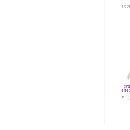
Toon
Fort
effe
€
14