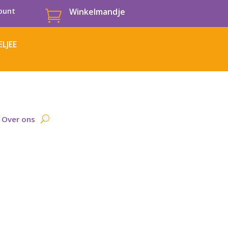
ount
Winkelmandje

LJEE
Over ons