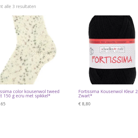
t alle 3 resultaten
issima color kousenwol tweed
Fortissima Kousenwol Kleur 
ct 150 g ecru met spikkel*
Zwart*
,65
€
8,80