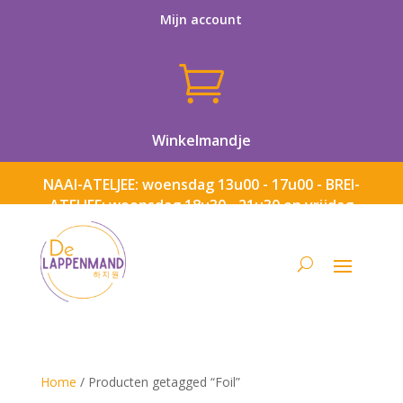
Mijn account

Winkelmandje
NAAI-ATELJEE: woensdag 13u00 - 17u00 - BREI-
ATELJEE: woensdag 18u30 - 21u30 en vrijdag
13u00 - 17u00
Home
/ Producten getagged “Foil”