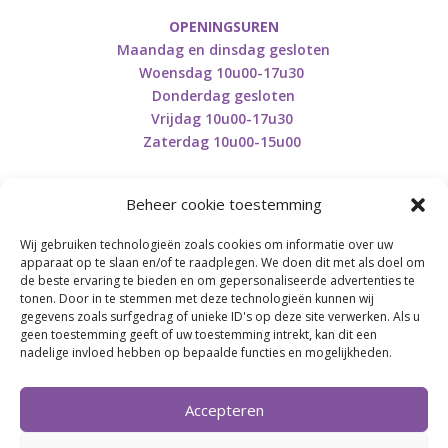
OPENINGSUREN
Maandag en dinsdag gesloten
Woensdag 10u00-17u30
Donderdag gesloten
Vrijdag 10u00-17u30
Zaterdag 10u00-15u00
Beheer cookie toestemming
Wij gebruiken technologieën zoals cookies om informatie over uw
Retourneren en herroepen
apparaat op te slaan en/of te raadplegen. We doen dit met als doel om
de beste ervaring te bieden en om gepersonaliseerde advertenties te
tonen. Door in te stemmen met deze technologieën kunnen wij
gegevens zoals surfgedrag of unieke ID's op deze site verwerken. Als u
BE0746.853.082
geen toestemming geeft of uw toestemming intrekt, kan dit een
nadelige invloed hebben op bepaalde functies en mogelijkheden.
BREI- EN HAAK-ATELJEE
Accepteren
Momenteel on hold wegens medische reden.