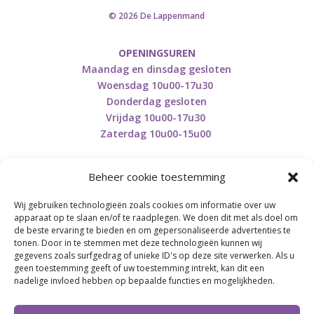
© 2026 De Lappenmand
OPENINGSUREN
Maandag en dinsdag gesloten
Woensdag 10u00-17u30
Donderdag gesloten
Vrijdag 10u00-17u30
Zaterdag 10u00-15u00
Beheer cookie toestemming
Wij gebruiken technologieën zoals cookies om informatie over uw
Retourneren en herroepen
apparaat op te slaan en/of te raadplegen. We doen dit met als doel om
de beste ervaring te bieden en om gepersonaliseerde advertenties te
tonen. Door in te stemmen met deze technologieën kunnen wij
gegevens zoals surfgedrag of unieke ID's op deze site verwerken. Als u
BE0746.853.082
geen toestemming geeft of uw toestemming intrekt, kan dit een
nadelige invloed hebben op bepaalde functies en mogelijkheden.
BREI- EN HAAK-ATELJEE