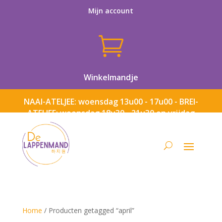
Mijn account

Winkelmandje
NAAI-ATELJEE: woensdag 13u00 - 17u00 - BREI-
ATELJEE: woensdag 18u30 - 21u30 en vrijdag
13u00 - 17u00
Home
/ Producten getagged “april”