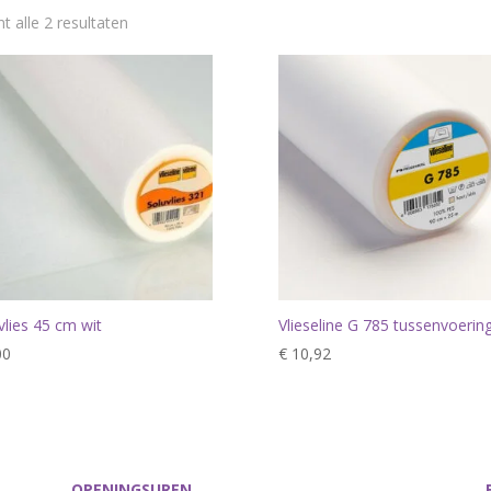
t alle 2 resultaten
vlies 45 cm wit
Vlieseline G 785 tussenvoering
00
€
10,92
OPENINGSUREN