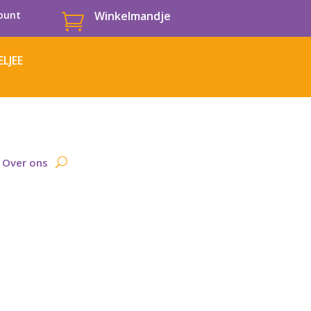
ount
Winkelmandje

LJEE
Over ons