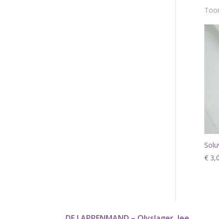
Toon
Solu
€
3,
DE LAPPENMAND – Olyslager, Jee