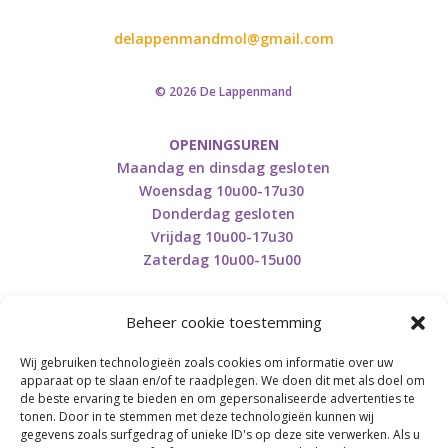
delappenmandmol@gmail.com
© 2026 De Lappenmand
OPENINGSUREN
Maandag en dinsdag gesloten
Woensdag 10u00-17u30
Donderdag gesloten
Vrijdag 10u00-17u30
Zaterdag 10u00-15u00
Beheer cookie toestemming
Wij gebruiken technologieën zoals cookies om informatie over uw
Retourneren en herroepen
apparaat op te slaan en/of te raadplegen. We doen dit met als doel om
de beste ervaring te bieden en om gepersonaliseerde advertenties te
tonen. Door in te stemmen met deze technologieën kunnen wij
gegevens zoals surfgedrag of unieke ID's op deze site verwerken. Als u
BE0746.853.082