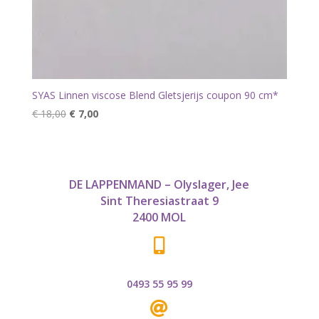
SYAS Linnen viscose Blend Gletsjerijs coupon 90 cm*
Oorspronkelijke
Huidige
€
18,00
€
7,00
prijs
prijs
was:
is:
€ 18,00.
€ 7,00.
DE LAPPENMAND – Olyslager, Jee
Sint Theresiastraat 9
2400 MOL

0493 55 95 99
