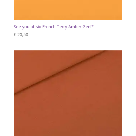
See you at six French Terry Amber Geel*
€
20,50