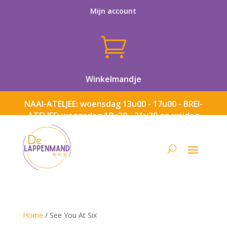
Mijn account

Winkelmandje
NAAI-ATELJEE: woensdag 13u00 - 17u00 - BREI-
ATELJEE: woensdag 18u30 - 21u30 en vrijdag
13u00 - 17u00
Home
/ See You At Six