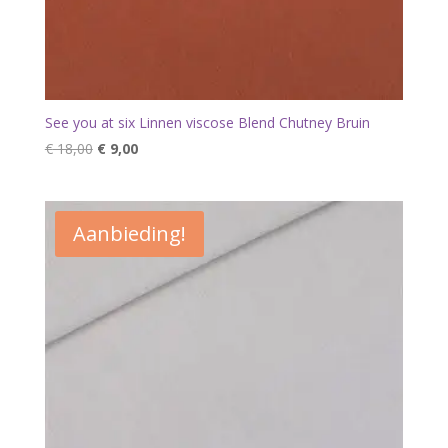
See you at six Linnen viscose Blend Chutney Bruin
Oorspronkelijke
Huidige
€
18,00
€
9,00
prijs
prijs
was:
is:
€ 18,00.
€ 9,00.
Aanbieding!