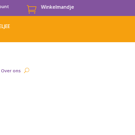
ount
Winkelmandje

LJEE
Over ons