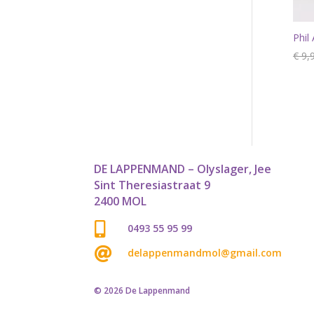
Phil
€
9,
DE LAPPENMAND – Olyslager, Jee
Sint Theresiastraat 9
2400 MOL

0493 55 95 99

delappenmandmol@gmail.com
© 2026 De Lappenmand