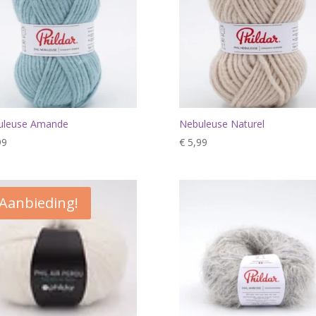
uleuse Amande
Nebuleuse Naturel
99
€
5,99
Aanbieding!