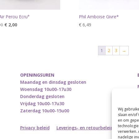
 Air Perou Ecru°
Phil Amboise Givre*
Oorspronkelijke
Huidige
90
€
2,00
€
6,49
prijs
prijs
was:
is:
€ 9,90.
€ 2,00.
1
2
3
→
OPENINGSUREN
Maandag en dinsdag gesloten
Woensdag 10u00-17u30
Donderdag gesloten
Vrijdag 10u00-17u30
Wij gebruik
Zaterdag 10u00-15u00
slaan en/of
en om geper
technologie
Privacy beleid
Leverings- en retourbeleid
verwerken. 
nadelige in