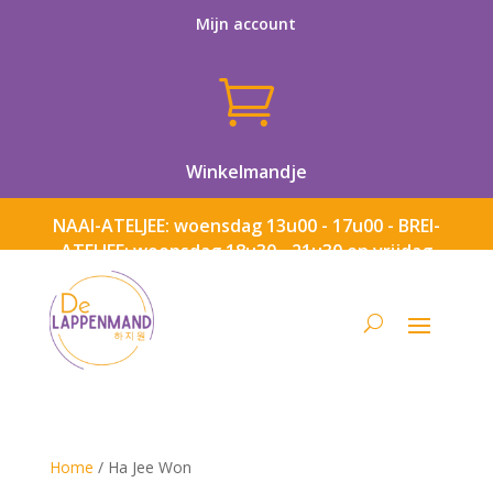
Mijn account

Winkelmandje
NAAI-ATELJEE: woensdag 13u00 - 17u00 - BREI-
ATELJEE: woensdag 18u30 - 21u30 en vrijdag
13u00 - 17u00
Home
/ Ha Jee Won