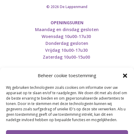
© 2026 De Lappenmand
OPENINGSUREN
Maandag en dinsdag gesloten
Woensdag 10u00-17u30
Donderdag gesloten
Vrijdag 10u00-17u30
Zaterdag 10u00-15u00
Beheer cookie toestemming
Wij gebruiken technologieën zoals cookies om informatie over uw
Retourneren en herroepen
apparaat op te slaan en/of te raadplegen. We doen dit met als doel om
de beste ervaring te bieden en om gepersonaliseerde advertenties te
tonen. Door in te stemmen met deze technologieën kunnen wij
gegevens zoals surfgedrag of unieke ID's op deze site verwerken. Als u
BE0746.853.082
geen toestemming geeft of uw toestemming intrekt, kan dit een
nadelige invloed hebben op bepaalde functies en mogelijkheden.
BREI- EN HAAK-ATELJEE